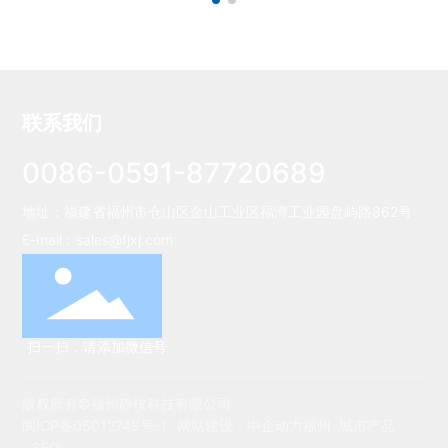
联系我们
0086-0591-87720689
地址：福建省福州市仓山区金山工业区福湾工业园盘屿路862号
E-mail：
sales@fjxj.com
扫一扫，请添加微信号
版权所有©福州静桉科技有限公司
闽ICP备05012749号-1
网站建设：
中企动力
福州
城市产品
SEO