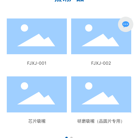
）
FJXJ-001
FJXJ-002
芯片吸嘴
研磨吸嘴（晶圆片专用）