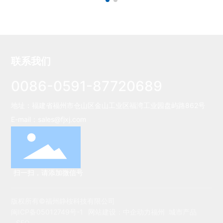
联系我们
0086-0591-87720689
地址：福建省福州市仓山区金山工业区福湾工业园盘屿路862号
E-mail：
sales@fjxj.com
扫一扫，请添加微信号
版权所有©福州静桉科技有限公司
闽ICP备05012749号-1
网站建设：
中企动力
福州
城市产品
SEO