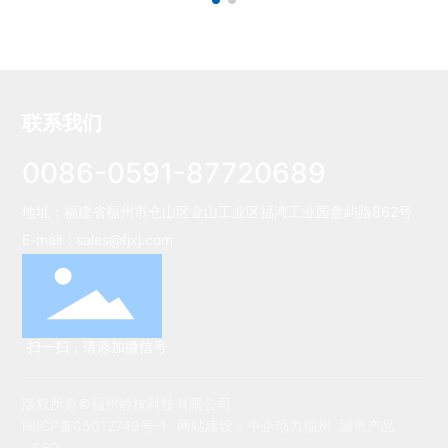
联系我们
0086-0591-87720689
地址：福建省福州市仓山区金山工业区福湾工业园盘屿路862号
E-mail：
sales@fjxj.com
扫一扫，请添加微信号
版权所有©福州静桉科技有限公司
闽ICP备05012749号-1
网站建设：
中企动力
福州
城市产品
SEO