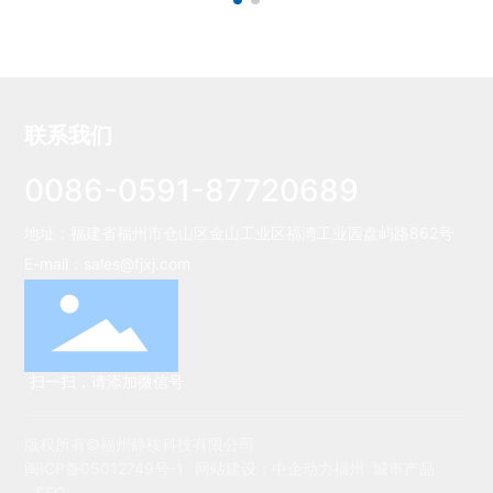
联系我们
0086-0591-87720689
地址：福建省福州市仓山区金山工业区福湾工业园盘屿路862号
E-mail：
sales@fjxj.com
扫一扫，请添加微信号
版权所有©福州静桉科技有限公司
闽ICP备05012749号-1
网站建设：
中企动力
福州
城市产品
SEO