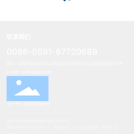
联系我们
0086-0591-87720689
地址：福建省福州市仓山区金山工业区福湾工业园盘屿路862号
E-mail：
sales@fjxj.com
扫一扫，请添加微信号
版权所有©福州静桉科技有限公司
闽ICP备05012749号-1
网站建设：
中企动力
福州
城市产品
SEO