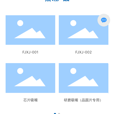
）
FJXJ-001
FJXJ-002
芯片吸嘴
研磨吸嘴（晶圆片专用）