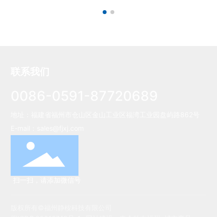
联系我们
0086-0591-87720689
地址：福建省福州市仓山区金山工业区福湾工业园盘屿路862号
E-mail：
sales@fjxj.com
扫一扫，请添加微信号
版权所有©福州静桉科技有限公司